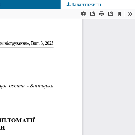
И
Завантажити