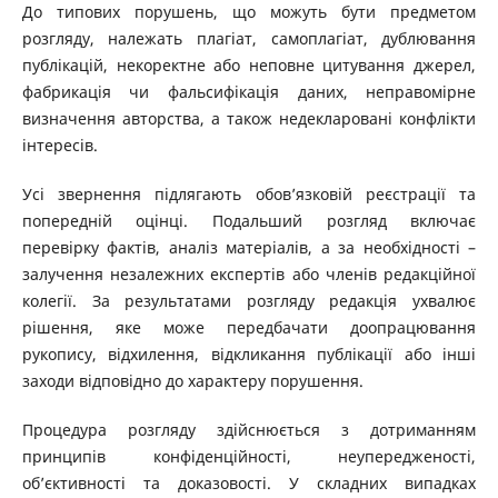
До типових порушень, що можуть бути предметом
розгляду, належать плагіат, самоплагіат, дублювання
публікацій, некоректне або неповне цитування джерел,
фабрикація чи фальсифікація даних, неправомірне
визначення авторства, а також недекларовані конфлікти
інтересів.
Усі звернення підлягають обов’язковій реєстрації та
попередній оцінці. Подальший розгляд включає
перевірку фактів, аналіз матеріалів, а за необхідності –
залучення незалежних експертів або членів редакційної
колегії. За результатами розгляду редакція ухвалює
рішення, яке може передбачати доопрацювання
рукопису, відхилення, відкликання публікації або інші
заходи відповідно до характеру порушення.
Процедура розгляду здійснюється з дотриманням
принципів конфіденційності, неупередженості,
об’єктивності та доказовості. У складних випадках