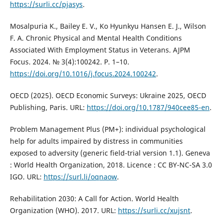
https://surli.cc/pjasys
.
Mosalpuria K., Bailey E. V., Ko Hyunkyu Hansen E. J., Wilson
F. A. Chronic Physical and Mental Health Conditions
Associated With Employment Status in Veterans. AJPM
Focus. 2024. № 3(4):100242. Р. 1–10.
https://doi.org/10.1016/j.focus.2024.100242
.
OECD (2025). OECD Economic Surveys: Ukraine 2025, OECD
Publishing, Paris. URL:
https://doi.org/10.1787/940cee85-en
.
Problem Management Plus (PM+): individual psychological
help for adults impaired by distress in communities
exposed to adversity (generic field-trial version 1.1). Geneva
: World Health Organization, 2018. Licence : CC BY-NC-SA 3.0
IGO. URL:
https://surl.li/oqnaow
.
Rehabilitation 2030: A Call for Action. World Health
Organization (WHO). 2017. URL:
https://surli.cc/xujsnt
.