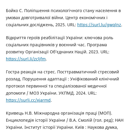
Бойко С. Поліпшення психологічного стану населення в
умовах довготривалої війни. Центр економічних і
соціальних досліджень, 2025. URL:
https://surl.lu/gwqlnz
.
Відкриття героїв реабілітації України: ключова роль
соціальних працівників у воєнний час. Програма
розвитку Організації Об’єднаних Націй. 2023. URL:
https://surl.li/zcljfm
.
Гостра реакція на стрес. Посттравматичний стресовий
розлад. Порушення адаптації : Уніфікований клінічний
протокол первинної та спеціалізованої медичної
допомоги / МОЗ України. УКПМД. 2024. URL:
https://surli.cc/xjarmd
.
Кривець Н.В. Міжнародна організація праці (МОП).
Енциклопедія історії України / В.А. Смолій (гол. ред); НАН
України. Інститут історії України. Київ : Наукова думка,