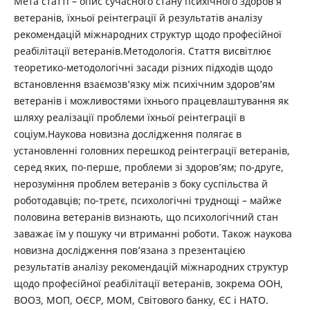
Мета статті – опис сучасного стану психічного здоров’я
ветеранів, їхньої реінтеграції й результатів аналізу
рекомендацій міжнародних структур щодо професійної
реабілітації ветеранів.Методологія. Стаття висвітлює
теоретико-методологічні засади різних підходів щодо
встановлення взаємозв’язку між психічним здоров’ям
ветеранів і можливостями їхнього працевлаштування як
шляху реалізації проблеми їхньої реінтеграції в
соціум.Наукова новизна дослідження полягає в
установленні головних перешкод реінтеграції ветеранів,
серед яких, по-перше, проблеми зі здоров’ям; по-друге,
нерозуміння проблем ветеранів з боку суспільства й
роботодавців; по-третє, психологічні труднощі – майже
половина ветеранів визнають, що психологічний стан
заважає їм у пошуку чи втриманні роботи. Також наукова
новизна дослідження пов’язана з презентацією
результатів аналізу рекомендацій міжнародних структур
щодо професійної реабілітації ветеранів, зокрема ООН,
ВООЗ, МОП, ОЄСР, МОМ, Світового банку, ЄС і НАТО.