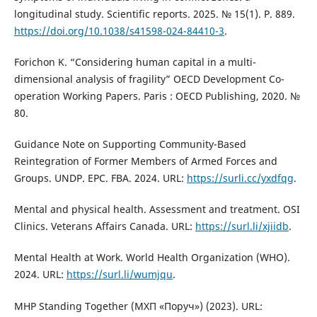
longitudinal study. Scientific reports. 2025. № 15(1). Р. 889.
https://doi.org/10.1038/s41598-024-84410-3
.
Forichon K. “Considering human capital in a multi-
dimensional analysis of fragility” OECD Development Co-
operation Working Papers. Paris : OECD Publishing, 2020. №
80.
Guidance Note on Supporting Community-Based
Reintegration of Former Members of Armed Forces and
Groups. UNDP. EPC. FBA. 2024. URL:
https://surli.cc/yxdfqg
.
Mental and physical health. Assessment and treatment. OSI
Clinics. Veterans Affairs Canada. URL:
https://surl.li/xjiidb
.
Mental Health at Work. World Health Organization (WHO).
2024. URL:
https://surl.li/wumjqu
.
MHP Standing Together (МХП «Поруч») (2023). URL: