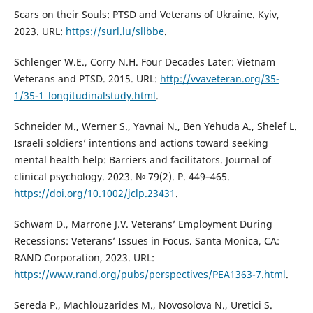
Scars on their Souls: PTSD and Veterans of Ukraine. Kyiv,
2023. URL:
https://surl.lu/sllbbe
.
Schlenger W.E., Corry N.H. Four Decades Later: Vietnam
Veterans and PTSD. 2015. URL:
http://vvaveteran.org/35-
1/35-1_longitudinalstudy.html
.
Schneider M., Werner S., Yavnai N., Ben Yehuda A., Shelef L.
Israeli soldiers’ intentions and actions toward seeking
mental health help: Barriers and facilitators. Journal of
clinical psychology. 2023. № 79(2). Р. 449–465.
https://doi.org/10.1002/jclp.23431
.
Schwam D., Marrone J.V. Veterans’ Employment During
Recessions: Veterans’ Issues in Focus. Santa Monica, CA:
RAND Corporation, 2023. URL:
https://www.rand.org/pubs/perspectives/PEA1363-7.html
.
Sereda P., Machlouzarides M., Novosolova N., Uretici S.