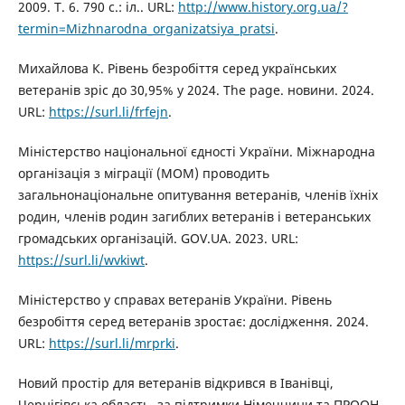
2009. Т. 6. 790 с.: іл.. URL:
http://www.history.org.ua/?
termin=Mizhnarodna_organizatsiya_pratsi
.
Михайлова К. Рівень безробіття серед українських
ветеранів зріс до 30,95% у 2024. The page. новини. 2024.
URL:
https://surl.li/frfejn
.
Міністерство національної єдності України. Міжнародна
організація з міграції (MOM) проводить
загальнонаціональне опитування ветеранів, членів їхніх
родин, членів родин загиблих ветеранів і ветеранських
громадських організацій. GOV.UA. 2023. URL:
https://surl.li/wvkiwt
.
Міністерство у справах ветеранів України. Рівень
безробіття серед ветеранів зростає: дослідження. 2024.
URL:
https://surl.li/mrprki
.
Новий простір для ветеранів відкрився в Іванівці,
Чернігівська область, за підтримки Німеччини та ПРООН.