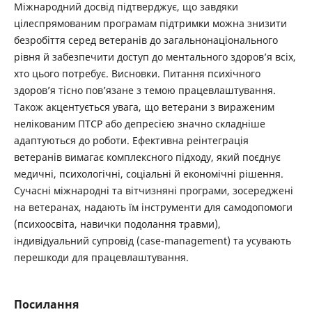
Міжнародний досвід підтверджує, що завдяки
цілеспрямованим програмам підтримки можна знизити
безробіття серед ветеранів до загальнонаціонального
рівня й забезпечити доступ до ментального здоров’я всіх,
хто цього потребує. Висновки. Питання психічного
здоров’я тісно пов’язане з темою працевлаштування.
Також акцентується увага, що ветерани з вираженим
нелікованим ПТСР або депресією значно складніше
адаптуються до роботи. Ефективна реінтеграція
ветеранів вимагає комплексного підходу, який поєднує
медичні, психологічні, соціальні й економічні рішення.
Сучасні міжнародні та вітчизняні програми, зосереджені
на ветеранах, надають їм інструменти для самодопомоги
(психоосвіта, навички подолання травми),
індивідуальний супровід (case-management) та усувають
перешкоди для працевлаштування.
Посилання