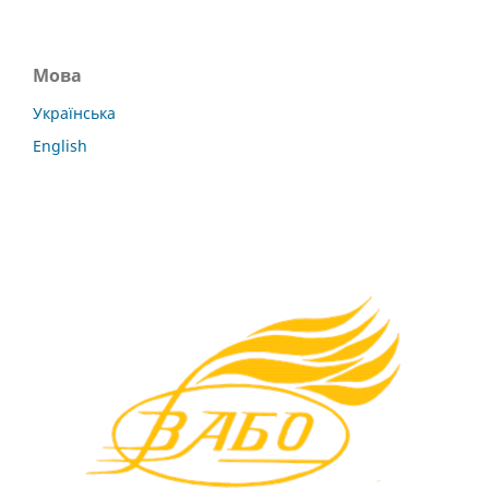
Мова
Українська
English