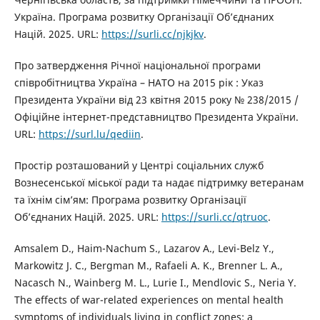
Україна. Програма розвитку Організації Об’єднаних
Націй. 2025. URL:
https://surli.cc/njkjkv
.
Про затвердження Річної національної програми
співробітництва Україна – НАТО на 2015 рік : Указ
Президента України від 23 квітня 2015 року № 238/2015 /
Офіційне інтернет-представництво Президента України.
URL:
https://surl.lu/qediin
.
Простір розташований у Центрі соціальних служб
Вознесенської міської ради та надає підтримку ветеранам
та їхнім сім’ям: Програма розвитку Організації
Об’єднаних Націй. 2025. URL:
https://surli.cc/qtruoc
.
Amsalem D., Haim-Nachum S., Lazarov A., Levi-Belz Y.,
Markowitz J. C., Bergman M., Rafaeli A. K., Brenner L. A.,
Nacasch N., Wainberg M. L., Lurie I., Mendlovic S., Neria Y.
The effects of war-related experiences on mental health
symptoms of individuals living in conflict zones: a