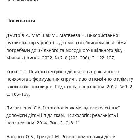
Посилання
Дмитрів Р., Матішак М., Матвеєва Н. Використання
рухливих ігор у роботі з дітьми з особливими освітніми
потребами дошкільного та молодшого шкільного віку.
Молодь і ринок. 2022. № 7–8 (205–206). С. 122–127.
Котко Т.П. Психокорекційна діяльність практичного
психолога з формування сприятливого психічного клімату
в колективі школярів. Педагогіка і психологія. 2012. № 1–2.
С. 163–169.
Литвиненко С.А. Ігротерапія як метод психологічної
допомоги дітям і підліткам. Психологія: реальність і
перспективи. 2014. Вип. 3. С. 8–11.
Нагорна О.Б., Григус І.М. Розвиток моторики дітей