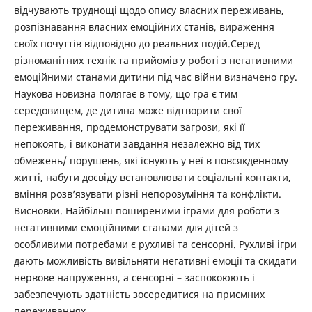
відчувають труднощі щодо опису власних переживань,
розпізнавання власних емоційних станів, вираження
своїх почуттів відповідно до реальних подій.Серед
різноманітних технік та прийомів у роботі з негативними
емоційними станами дитини під час війни визначено гру.
Наукова новизна полягає в тому, що гра є тим
середовищем, де дитина може відтворити свої
переживання, продемонструвати загрози, які її
непокоять, і виконати завдання незалежно від тих
обмежень/ порушень, які існують у неї в повсякденному
житті, набути досвіду встановлювати соціальні контакти,
вміння розв’язувати різні непорозуміння та конфлікти.
Висновки. Найбільш поширеними іграми для роботи з
негативними емоційними станами для дітей з
особливими потребами є рухливі та сенсорні. Рухливі ігри
дають можливість вивільняти негативні емоції та скидати
нервове напруження, а сенсорні – заспокоюють і
забезпечують здатність зосередитися на приємних
переживаннях.