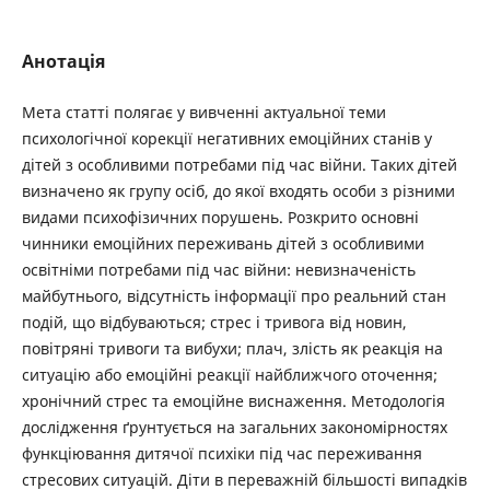
Анотація
Мета статті полягає у вивченні актуальної теми
психологічної корекції негативних емоційних станів у
дітей з особливими потребами під час війни. Таких дітей
визначено як групу осіб, до якої входять особи з різними
видами психофізичних порушень. Розкрито основні
чинники емоційних переживань дітей з особливими
освітніми потребами під час війни: невизначеність
майбутнього, відсутність інформації про реальний стан
подій, що відбуваються; стрес і тривога від новин,
повітряні тривоги та вибухи; плач, злість як реакція на
ситуацію або емоційні реакції найближчого оточення;
хронічний стрес та емоційне виснаження. Методологія
дослідження ґрунтується на загальних закономірностях
функціювання дитячої психіки під час переживання
стресових ситуацій. Діти в переважній більшості випадків