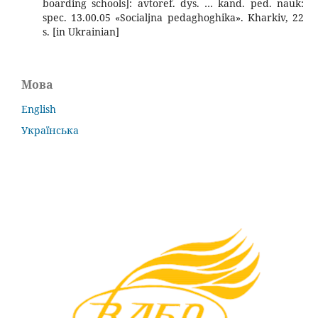
boarding schools]: avtoref. dys. … kand. ped. nauk:
spec. 13.00.05 «Socialjna pedaghoghika». Kharkiv, 22
s. [in Ukrainian]
Мова
English
Українська