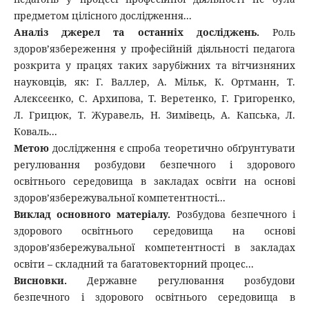
предметом цілісного дослідження...
Аналіз джерел та останніх досліджень.
Роль
здоров’язбереження у професійній діяльності педагога
розкрита у працях таких зарубіжних та вітчизняних
науковців, як: Г. Валлер, A. Mільк, К. Ортманн, Т.
Алєксєєнко, С. Архипова, Т. Веретенко, Г. Григоренко,
Л. Грицюк, Т. Журавель, Н. Зимівець, А. Капська, Л.
Коваль...
Метою
дослідження є спроба теоретично обґрунтувати
регулювання розбудови безпечного і здорового
освітнього середовища в закладах освіти на основі
здоров’язбережувальної компетентності...
Виклад основного матеріалу.
Розбудова безпечного і
здорового освітнього середовища на основі
здоров’язбережувальної компетентності в закладах
освіти – складний та багатовекторний процес...
Висновки.
Державне регулювання розбудови
безпечного і здорового освітнього середовища в