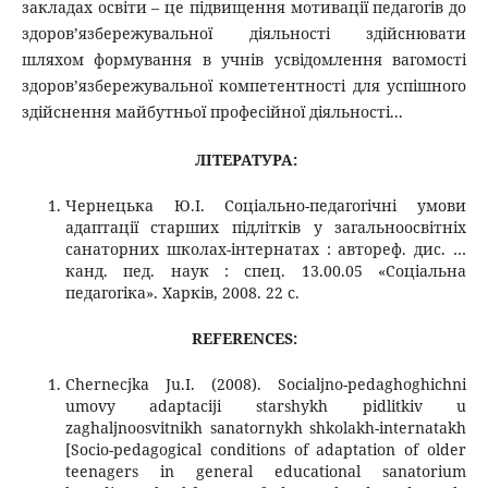
закладах освіти – це підвищення мотивації педагогів до
здоров’язбережувальної діяльності здійснювати
шляхом формування в учнів усвідомлення вагомості
здоров’язбережувальної компетентності для успішного
здійснення майбутньої професійної діяльності...
ЛІТЕРАТУРА:
Чернецька Ю.І. Соціально-педагогічні умови
адаптації старших підлітків у загальноосвітніх
санаторних школах-інтернатах : автореф. дис. …
канд. пед. наук : спец. 13.00.05 «Соціальна
педагогіка». Харків, 2008. 22 с.
REFERENCES
:
Chernecjka Ju.I. (2008). Socialjno-pedaghoghichni
umovy adaptaciji starshykh pidlitkiv u
zaghaljnoosvitnikh sanatornykh shkolakh-internatakh
[Socio-pedagogical conditions of adaptation of older
teenagers in general educational sanatorium