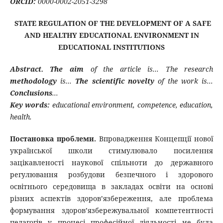
ORCID:
0000-0002-2051-3298
STATE REGULATION OF THE DEVELOPMENT OF A SAFE
AND HEALTHY EDUCATIONAL ENVIRONMENT IN
EDUCATIONAL INSTITUTIONS
Abstract.
The aim
of the article is... The research
methodology
is...
The scientific novelty
of the work is...
Conclusions
...
Key
words:
educational environment, competence, education,
health.
Постановка проблеми.
Впровадження Концепції нової
української школи стимулювало посилення
зацікавленості наукової спільноти до державного
регулювання розбудови безпечного і здорового
освітнього середовища в закладах освіти на основі
різних аспектів здоров’язбереження, але проблема
формування здоров’язбережувальної компетентності
педагогів у процесі професійної діяльності не була