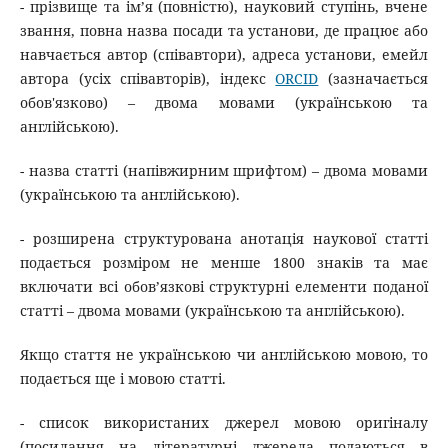
- прізвище та ім’я (повністю), науковий ступінь, вчене
звання, повна назва посади та установи, де працює або
навчається автор (співавтори), адреса установи, емейл
автора (усіх співавторів), індекс
ORCID
(зазначається
обов'язково) – двома мовами (українською та
англійською).
- назва статті (напівжирним шрифтом) – двома мовами
(українською та англійською).
- розширена структурована анотація наукової статті
подається розміром не менше 1800 знаків та має
включати всі обов’язкові структурні елементи поданої
статті – двома мовами (українською та англійською).
Якщо стаття не українською чи англійською мовою, то
подається ще і мовою статті.
- список використаних джерел мовою оригіналу
(посилання на літературні джерела подаються в