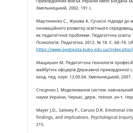
Прикордонних військ України імені Богдана Х
Хмельницький, 2002. 191 с.
Мартиненко С., Жукова А. Сучасні підходи до
інноваційного розвитку освітнього середовищ
як педагогічної проблеми. Педагогічна освіта: 
Психологія. Педагогіка. 2012. № 18. С. 68–74. U
https://www.pedosvita.kubg.edu.ua/index.php/j
Мащишин М. Педагогічна технологія професі
майбутніх офіцерів Державної прикордонної с
канд. пед. наук: 13.00.04. Хмельницький, 2007. 
Стеценко І. Моделювання систем: навчальний п
науки України, Черкас. держ. технол. ун-т. Чер
Mayer J.D., Salovey P., Caruso D.R. Emotional int
findings, and implications. Psychological Inquiry.
215.