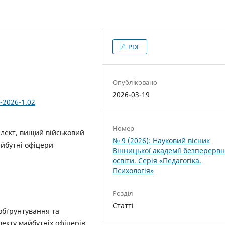
PDF
Опубліковано
2026-03-19
-2026-1.02
Номер
лект, вищий військовий
№ 9 (2026): Науковий вісник
айбутні офіцери
Вінницької академії безперервн
освіти. Серія «Педагогіка.
Психологія»
Розділ
Статті
обґрунтування та
екту майбутніх офіцерів