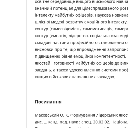
освітнє середовище вищого військового навча
значний потенціал для цілеспрямованого роз
інтелекту майбутніх офіцерів. Наукова новизн
цілісної моделі розвитку емоційного інтелекту
контур (самосвідомість, самомотивація, самор
контур (емпатія, лідерство, соціальна взаємод
складові частини професійного становлення 
висновки про те, що впровадження запропоно
підвищенню рівня емоційної компетентності, 
якостей і готовності майбутніх офіцерів до в
завдань, а також удосконаленню системи проф
вищих військових навчальних закладах.
Посилання
Маковський О. К. Формування лідерських якост
дис. … канд. пед. наук : спец. 20.02.02. Націон