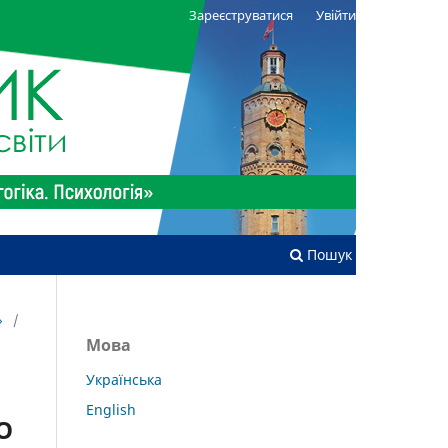
Зареєструватися
Увійти
Пошук
»
/
Мова
Українська
English
О