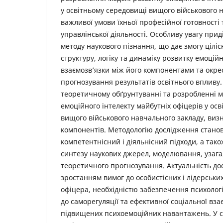
у освітньому середовищі вищого військового 
важливої умови їхньої професійної готовності 
управлінської діяльності. Особливу увагу пр
методу наукового пізнання, що дає змогу цілі
структуру, логіку та динаміку розвитку емоцій
взаємозв’язки між його компонентами та окре
прогнозування результатів освітнього впливу. 
теоретичному обґрунтуванні та розробленні м
емоційного інтелекту майбутніх офіцерів у ос
вищого військового навчального закладу, визн
компонентів. Методологію дослідження стано
компетентнісний і діяльнісний підходи, а тако
синтезу наукових джерел, моделювання, узаг
теоретичного прогнозування. Актуальність д
зростанням вимог до особистісних і лідерськи
офіцера, необхідністю забезпечення психологіч
до саморегуляції та ефективної соціальної вза
підвищених психоемоційних навантажень. У с