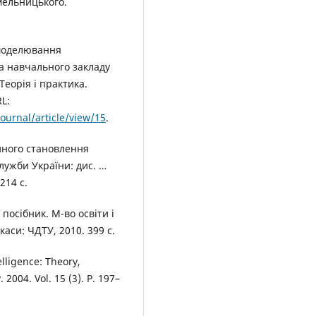
мельницького.
 моделювання
а навчального закладу
Теорія і практика.
RL:
ournal/article/view/15
.
йного становлення
лужби України: дис. …
214 с.
осібник. М-во освіти і
каси: ЧДТУ, 2010. 399 с.
elligence: Theory,
 2004. Vol. 15 (3). P. 197–