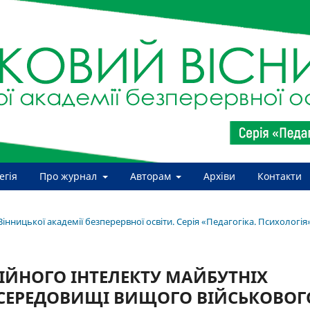
егія
Про журнал
Авторам
Архіви
Контакти
Вінницької академії безперервної освіти. Серія «Педагогіка. Психологія
ЙНОГО ІНТЕЛЕКТУ МАЙБУТНІХ
 СЕРЕДОВИЩІ ВИЩОГО ВІЙСЬКОВОГ