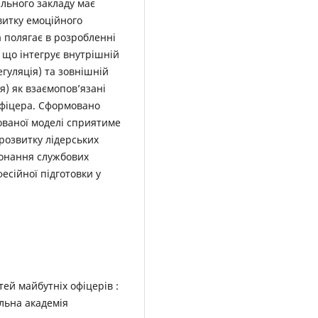
льного закладу має
витку емоційного
а полягає в розробленні
, що інтегрує внутрішній
егуляція) та зовнішній
ія) як взаємопов’язані
офіцера. Сформовано
ваної моделі сприятиме
розвитку лідерських
иконання службових
есійної підготовки у
ей майбутніх офіцерів :
альна академія