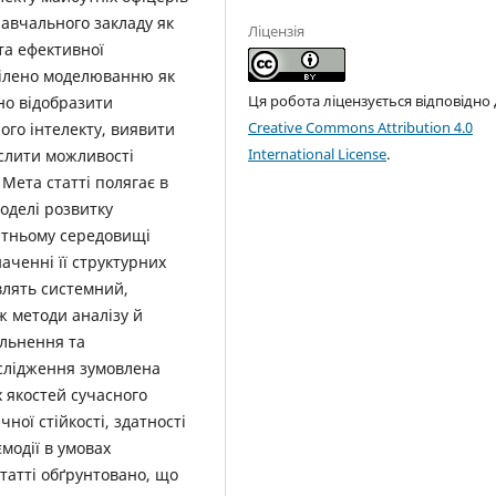
навчального закладу як
Ліцензія
та ефективної
иділено моделюванню як
Ця робота ліцензується відповідно
сно відобразити
Creative Commons Attribution 4.0
ного інтелекту, виявити
International License
.
слити можливості
Мета статті полягає в
оделі розвитку
вітньому середовищі
аченні її структурних
влять системний,
ж методи аналізу й
альнення та
ослідження зумовлена
х якостей сучасного
ної стійкості, здатності
ємодії в умовах
татті обґрунтовано, що