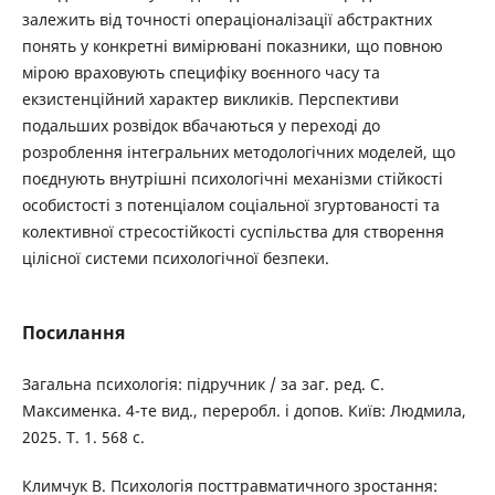
залежить від точності операціоналізації абстрактних
понять у конкретні вимірювані показники, що повною
мірою враховують специфіку воєнного часу та
екзистенційний характер викликів. Перспективи
подальших розвідок вбачаються у переході до
розроблення інтегральних методологічних моделей, що
поєднують внутрішні психологічні механізми стійкості
особистості з потенціалом соціальної згуртованості та
колективної стресостійкості суспільства для створення
цілісної системи психологічної безпеки.
Посилання
Загальна психологія: підручник / за заг. ред. С.
Максименка. 4-те вид., переробл. і допов. Київ: Людмила,
2025. Т. 1. 568 с.
Климчук В. Психологія посттравматичного зростання: