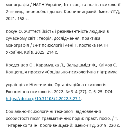
монографія / НАПН України, Ін-т соц. та політ. психології.
2-ге вид., переробл. і допов. Кропивницький: Імекс-ЛТД,
2021. 158 с.
Кокун О. Життєстійкість і резильєнтність людини в
сучасному світі: теорія, дослідження, практика:
монографія / Ін-т психології імені Г. Костюка НАПН
України. Київ, 2025. 214 с.
Креденцер О., Карамушка Л., Вальдшмідт Ф., Клімов С.
Концепція проєкту «Соціально-психологічна підтримка
українців в Німеччині». Організаційна психологія.
Економічна психологія. 2022. № 3–4 (27). С. 6–25. DOI:
https://doi.org/10.31108/2.2022.3.27.1
.
Соціально-психологічні технології відновлення
особистості після травматичних подій: практ. посіб. / Т.
Титаренко та ін. Кропивницький: Імекс-ЛТД, 2019. 220 c.