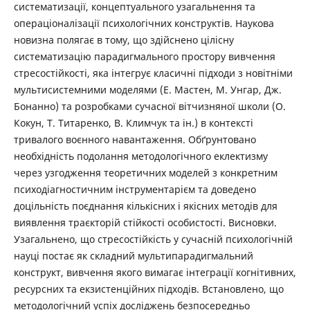
систематизації, концептуального узагальнення та
операціоналізації психологічних конструктів. Наукова
новизна полягає в тому, що здійснено цілісну
систематизацію парадигмального простору вивчення
стресостійкості, яка інтегрує класичні підходи з новітніми
мультисистемними моделями (Е. Мастен, М. Унгар, Дж.
Бонанно) та розробками сучасної вітчизняної школи (О.
Кокун, Т. Титаренко, В. Климчук та ін.) в контексті
тривалого воєнного навантаження. Обґрунтовано
необхідність подолання методологічного еклектизму
через узгодження теоретичних моделей з конкретним
психодіагностичним інструментарієм та доведено
доцільність поєднання кількісних і якісних методів для
виявлення траєкторій стійкості особистості. Висновки.
Узагальнено, що стресостійкість у сучасній психологічній
науці постає як складний мультипарадигмальний
конструкт, вивчення якого вимагає інтеграції когнітивних,
ресурсних та екзистенційних підходів. Встановлено, що
методологічний успіх досліджень безпосередньо