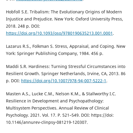
Hobfoll S.E. Tribalism: The Evolutionary Origins of Modern
Injustice and Prejudice. New York: Oxford University Press,
2018. 248 p. DOI:
https://doi.org/10.1093/oso/9780190635213.001.0001
.
Lazarus R.S., Folkman S. Stress, Appraisal, and Coping. New
York: Springer Publishing Company, 1984. 456 p.
Maddi S.R. Hardiness: Turning Stressful Circumstances into
Resilient Growth. Springer Netherlands, Irvine, CA, 2013. 86
p. DOI:
https://doi.org/10.1007/978-94-007-5222-1
.
Masten A.S., Lucke C.M., Nelson K.M., & Stallworthy I.C.
Resilience in Development and Psychopathology:
Multisystem Perspectives. Annual Review of Clinical
Psychology. 2021. Vol. 17. P. 521–549. DOI: https://doi:
10.1146/annurev-clinpsy-081219-120307.