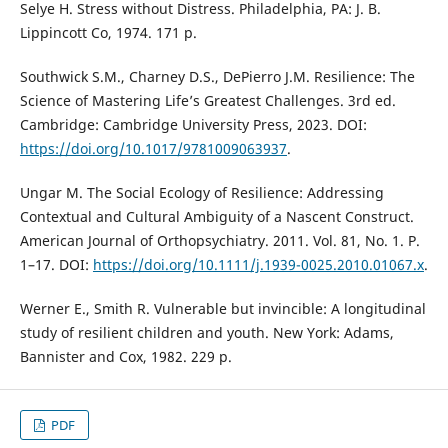
Selye H. Stress without Distress. Philadelphia, PA: J. B.
Lippincott Co, 1974. 171 p.
Southwick S.M., Charney D.S., DePierro J.M. Resilience: The
Science of Mastering Life’s Greatest Challenges. 3rd ed.
Cambridge: Cambridge University Press, 2023. DOI:
https://doi.org/10.1017/9781009063937
.
Ungar M. The Social Ecology of Resilience: Addressing
Contextual and Cultural Ambiguity of a Nascent Construct.
American Journal of Orthopsychiatry. 2011. Vol. 81, No. 1. P.
1–17. DOI:
https://doi.org/10.1111/j.1939-0025.2010.01067.x
.
Werner E., Smith R. Vulnerable but invincible: A longitudinal
study of resilient children and youth. New York: Adams,
Bannister and Cox, 1982. 229 p.
PDF