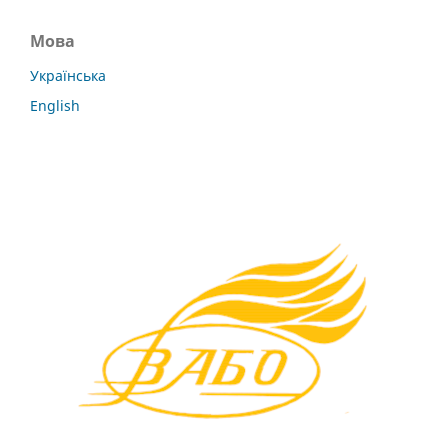
Мова
Українська
English