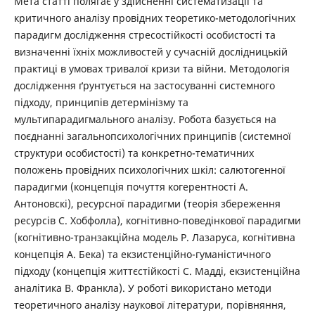
Мета статті полягає у здійсненні систематизації та
критичного аналізу провідних теоретико-методологічних
парадигм дослідження стресостійкості особистості та
визначенні їхніх можливостей у сучасній дослідницькій
практиці в умовах тривалої кризи та війни. Методологія
дослідження ґрунтується на застосуванні системного
підходу, принципів детермінізму та
мультипарадигмального аналізу. Робота базується на
поєднанні загальнопсихологічних принципів (системної
структури особистості) та конкретно-тематичних
положень провідних психологічних шкіл: салютогенної
парадигми (концепція почуття когерентності А.
Антоновскі), ресурсної парадигми (теорія збереження
ресурсів С. Хобфолла), когнітивно-поведінкової парадигми
(когнітивно-транзакційна модель Р. Лазаруса, когнітивна
концепція А. Бека) та екзистенційно-гуманістичного
підходу (концепція життєстійкості С. Мадді, екзистенційна
аналітика В. Франкла). У роботі використано методи
теоретичного аналізу наукової літератури, порівняння,