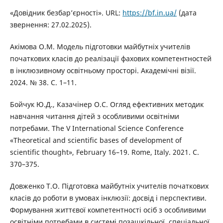
«Довідник безбар’єрності». URL:
https://bf.in.ua/
(дата
звернення: 27.02.2025).
Акімова О.М. Модель підготовки майбутніх учителів
початкових класів до реалізації фахових компетентностей
в інклюзивному освітньому просторі. Академічні візії.
2024. № 38. С. 1–11.
Бойчук Ю.Д., Казачінер О.С. Огляд ефективних методик
навчання читання дітей з особливими освітніми
потребами. The V International Science Conference
«Theoretical and scientific bases of development of
scientific thought», February 16–19. Rome, Italy. 2021. С.
370–375.
Довженко Т.О. Підготовка майбутніх учителів початкових
класів до роботи в умовах інклюзії: досвід і перспективи.
Формування життєвої компетентності осіб з особливими
освітніми потребами в системі позашкільної, спеціальної