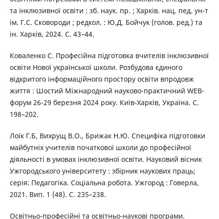
та інклюзивної освіти : зб. наук. пр. ; Харків. нац. пед. ун-т
ім. Г.С. Сковороди ; редкол. : Ю.Д. Бойчук (голов. ред.) та
ін. Харків, 2024. С. 43–44.
Коваленко С. Професійна підготовка вчителів інклюзивної
освіти Нової української школи. Розбудова єдиного
відкритого інформаційного простору освіти впродовж
життя : Шостий Міжнародний науково-практичний WEB-
форум 26-29 березня 2024 року. Київ-Харків, Україна. С.
198–202.
Лоїк Г.Б, Вихрущ В.О., Брижак Н.Ю. Специфіка підготовки
майбутніх учителів початкової школи до професійної
діяльності в умовах інклюзивної освіти. Науковий вісник
Ужгородського університету : збірник наукових праць;
серія: Педагогіка. Соціальна робота. Ужгород : Говерла,
2021. Вип. 1 (48). С. 235–238.
Освітньо-професійні та освітньо-наукові програми.