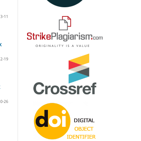
3-11
Х
12-19
Х
20-26