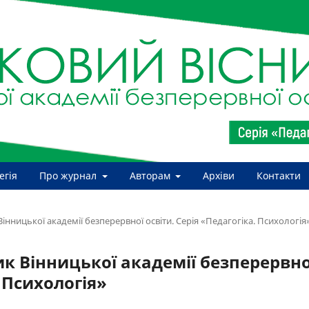
егія
Про журнал
Авторам
Архіви
Контакти
Вінницької академії безперервної освіти. Серія «Педагогіка. Психологія
ник Вінницької академії безперервно
. Психологія»