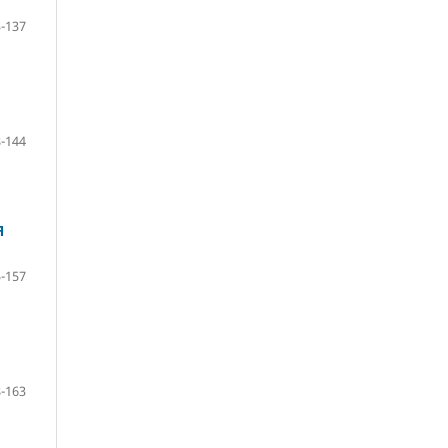
-137
-144
Я
-157
-163