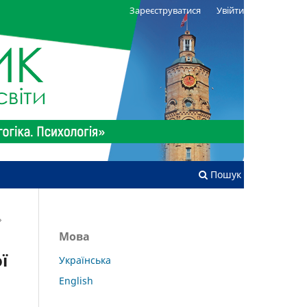
Зареєструватися
Увійти
Пошук
»
Мова
ї
Українська
English