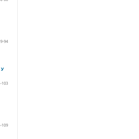
89-94
 У
-103
-109