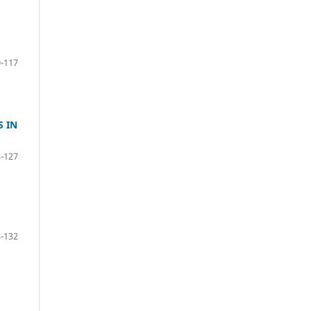
-117
S IN
-127
-132