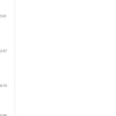
55-61
62-67
68-79
80-88