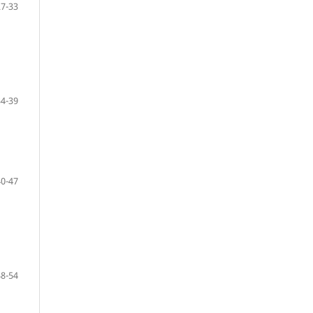
27-33
34-39
40-47
48-54