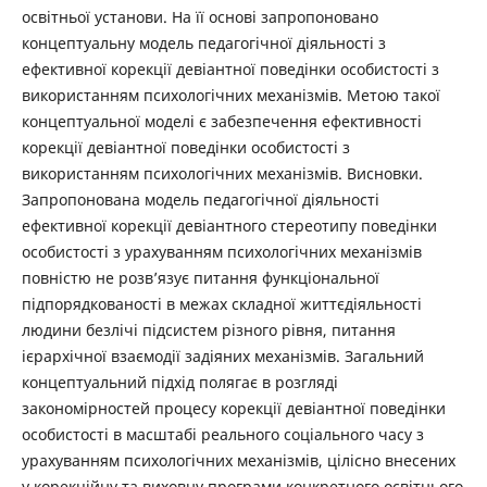
освітньої установи. На її основі запропоновано
концептуальну модель педагогічної діяльності з
ефективної корекції девіантної поведінки особистості з
використанням психологічних механізмів. Метою такої
концептуальної моделі є забезпечення ефективності
корекції девіантної поведінки особистості з
використанням психологічних механізмів. Висновки.
Запропонована модель педагогічної діяльності
ефективної корекції девіантного стереотипу поведінки
особистості з урахуванням психологічних механізмів
повністю не розв’язує питання функціональної
підпорядкованості в межах складної життєдіяльності
людини безлічі підсистем різного рівня, питання
ієрархічної взаємодії задіяних механізмів. Загальний
концептуальний підхід полягає в розгляді
закономірностей процесу корекції девіантної поведінки
особистості в масштабі реального соціального часу з
урахуванням психологічних механізмів, цілісно внесених
у корекційну та виховну програми конкретного освітнього