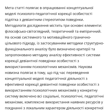
Мета статті полягає в опрацюванні концептуальної
моделі психолого-педагогічної корекції особистості
підлітка з девіантним стереотипом поведінки.
Методологія дослідження містить три основні елементи:
філософсько-світоглядний, теоретичний та емпіричний.
На основі системного та мотиваційного гранично-
цільового підходу, із застосуванням методики структурно-
функціонального аналізу було визначено критерії та
запропоновано методику аналізу ефективності системи
корекції девіантної поведінки особистості з
використанням психологічних механізмів. Наукова
новизна полягає в тому, що під час переведення
концептуальної моделі педагогічної діяльності з
ефективної корекції девіантної поведінки особистості з
використанням психологічних механізмів у конкретну
систему включено всі соціальні, психологічні, педагогічні
механізми, комплексне використання наявних ресурсів у
поєднанні з локальним характером діяльності конкретної