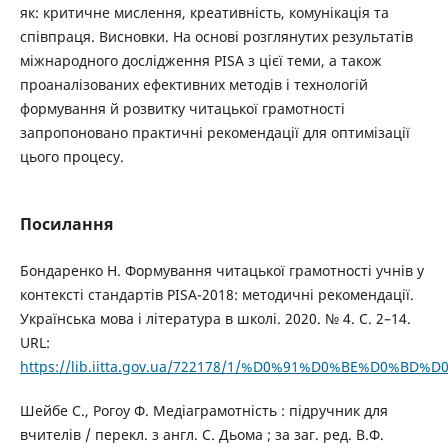
як: критичне мислення, креативність, комунікація та
співпраця. Висновки. На основі розглянутих результатів
міжнародного дослідження PISA з цієї теми, а також
проаналізованих ефективних методів і технологій
формування й розвитку читацької грамотності
запропоновано практичні рекомендації для оптимізації
цього процесу.
Посилання
Бондаренко Н. Формування читацької грамотності учнів у
контексті стандартів PISA-2018: методичні рекомендації.
Українська мова і література в школі. 2020. № 4. С. 2–14.
URL:
https://lib.iitta.gov.ua/722178/1/%D0%91%D0%BE%D0%
Шейбе С., Рогоу Ф. Медіаграмотність : підручник для
вчителів / перекл. з англ. С. Дьома ; за заг. ред. В.Ф.