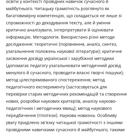
освіти у контексті провідних навичок сучасного й
майбутнього. Читацьку грамотність розглянуто як
багатовимірну компетенцію, що складається не лише зі
спроможності до декодування тексту, але й уміння
критично аналізувати, інтерпретувати й оцінювати
інформацію. Методологія. Використано різні методи
дослідження: теоретичні (порівняння, аналіз, синтез,
узагальнення положень наукової літератури); критичне
засвоєння досвіду української і зарубіжної методики
(допомагає педагогу узагальнювати методичний досвід
минулого й сучасного, проводити власні творчі пошуки);
метод цілеспрямованого спостереження; метод
педагогічного експерименту (застосовується для
перевірки старих методичних рекомендацій та створення
нових, розробки наукових критеріїв, аналізу науково-
педагогічних і методичних явищ); метод наукового
передбачення (гіпотези). Наукова новизна. Особливу
увагу приділено зв’язку читацької грамотності з іншими
провідними навичками сучасного й майбутнього, такими