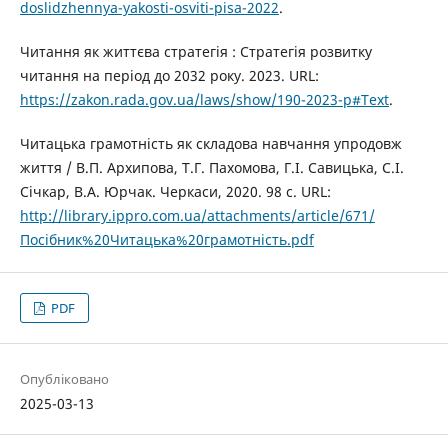
doslidzhennya-yakosti-osviti-pisa-2022
.
Читання як життєва стратегія : Стратегія розвитку
читання на період до 2032 року. 2023. URL:
https://zakon.rada.gov.ua/laws/show/190-2023-р#Text
.
Читацька грамотність як складова навчання упродовж
життя / В.П. Архипова, Т.Г. Пахомова, Г.І. Савицька, С.І.
Січкар, В.А. Юрчак. Черкаси, 2020. 98 с. URL:
http://library.ippro.com.ua/attachments/article/671/
Посібник%20Читацька%20грамотність.pdf
PDF
Опубліковано
2025-03-13