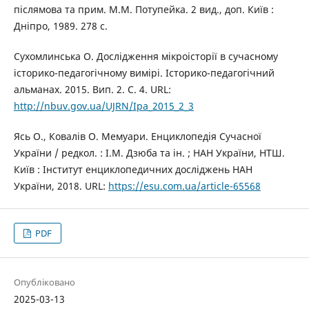
післямова та прим. М.М. Потупейка. 2 вид., доп. Київ :
Дніпро, 1989. 278 с.
Сухомлинська О. Дослідження мікроісторії в сучасному
історико-педагогічному вимірі. Історико-педагогічний
альманах. 2015. Вип. 2. С. 4. URL:
http://nbuv.gov.ua/UJRN/Ipa_2015_2_3
Ясь О., Ковалів О. Мемуари. Енциклопедія Сучасної
України / редкол. : І.М. Дзюба та ін. ; НАН України, НТШ.
Київ : Інститут енциклопедичних досліджень НАН
України, 2018. URL:
https://esu.com.ua/article-65568
PDF
Опубліковано
2025-03-13