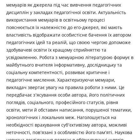
мемуарів як джерела під час вивчення педагогічних
дисциплін у закладах педагогічної освіти. Актуальність
використання мемуарів в освітньому процесі
пояснюється їх належністю до его-джерел, які мають
властивість відображати особистісне бачення їх автором
педагогічних ідей та реалій, що своєю чергою допоможе
здобувачеві освіти їх кращому сприйняттю та
усвідомленню. Робота з мемуарною літературою формує в
майбутнього вчителя інформативну, дослідницьку та
соціальну компетентності, розвиває критичне і
педагогічне мислення. Характеризуючи мемуари,
викладач звертає увагу на правила роботи з ними. Це
передбачає з’ясування особи автора, його політичних
поглядів, соціального, професійного статусів, рівня
освіти, мети й обставин написання, порушеної тематики,
хронологічних і локальних меж. Наголошується на
необхідності врахування суб’єктивізму автора, можливі
неточності, пов’язані з особливістю його пам’яті. Наукова
новизна дослідження полягає в обґрунтуванні шляхів