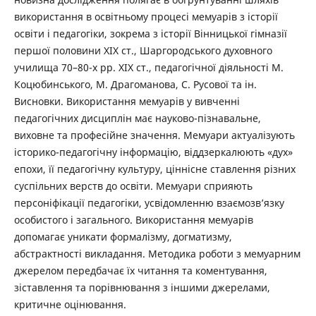
використання в освітньому процесі мемуарів з історії
освіти і педагогіки, зокрема з історії Вінницької гімназії
першої половини ХІХ ст., Шаргородського духовного
училища 70–80-х рр. ХІХ ст., педагогічної діяльності М.
Коцюбинського, М. Драгоманова, С. Русової та ін.
Висновки. Використання мемуарів у вивченні
педагогічних дисциплін має науково-пізнавальне,
виховне та професійне значення. Мемуари актуалізують
історико-педагогічну інформацію, віддзеркалюють «дух»
епохи, її педагогічну культуру, ціннісне ставлення різних
суспільних верств до освіти. Мемуари сприяють
персоніфікації педагогіки, усвідомленню взаємозв’язку
особистого і загального. Використання мемуарів
допомагає уникати формалізму, догматизму,
абстрактності викладання. Методика роботи з мемуарним
джерелом передбачає їх читання та коментування,
зіставлення та порівнювання з іншими джерелами,
критичне оцінювання.