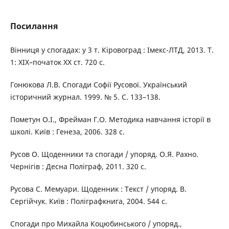
Посилання
Вінниця у спогадах: у 3 т. Кіровоград : Імекс-ЛТД, 2013. Т.
1: ХІХ–початок ХХ ст. 720 с.
Гонюкова Л.В. Спогади Софії Русової. Український
історичний журнал. 1999. № 5. С. 133–138.
Пометун О.І., Фрейман Г.О. Методика навчання історії в
школі. Київ : Генеза, 2006. 328 с.
Русов О. Щоденники та спогади / упоряд. О.Я. Рахно.
Чернігів : Десна Поліграф, 2011. 320 с.
Русова С. Мемуари. Щоденник : Текст / упоряд. В.
Сергійчук. Київ : Поліграфкнига, 2004. 544 с.
Спогади про Михайла Коцюбинського / упоряд.,