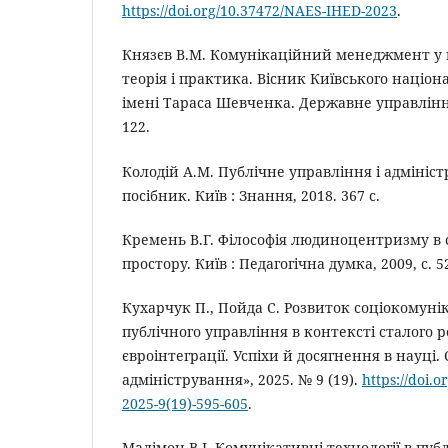
https://doi.org/10.37472/NAES-IHED-2023
.
Князєв В.М. Комунікаційний менеджмент у 
теорія і практика. Вісник Київського націон
імені Тараса Шевченка. Державне управління.
122.
Колодій А.М. Публічне управління і адмініс
посібник. Київ : Знання, 2018. 367 с.
Кремень В.Г. Філософія людиноцентризму в с
простору. Київ : Педагогічна думка, 2009, с. 5
Кухарчук П., Пойда С. Розвиток соціокомуні
публічного управління в контексті сталого 
євроінтеграції. Успіхи й досягнення в науці.
адміністрування», 2025. № 9 (19).
https://doi.
2025-9(19)-595-605
.
Малімон В.І. Комунікативні технології в пуб