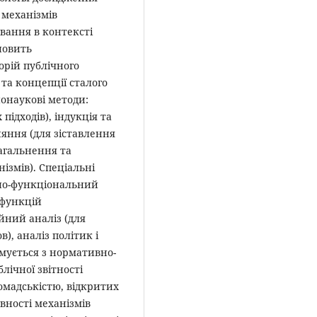
 механізмів
вання в контексті
новить
орій публічного
 та концепції сталого
нонаукові методи:
підходів), індукція та
няння (для зіставлення
загальнення та
ізмів). Спеціальні
но-функціональний
 функцій
йний аналіз (для
, аналіз політик і
ормується з нормативно-
лічної звітності
ромадськістю, відкритих
вності механізмів