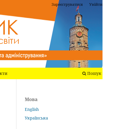
Зареєструватися
Увійти
кти
Пошук
Мова
English
Українська