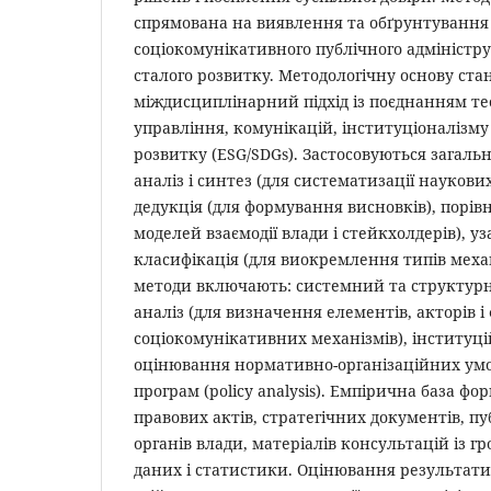
спрямована на виявлення та обґрунтування
соціокомунікативного публічного адміністру
сталого розвитку. Методологічну основу ста
міждисциплінарний підхід із поєднанням те
управління, комунікацій, інституціоналізму
розвитку (ESG/SDGs). Застосовуються загаль
аналіз і синтез (для систематизації наукових 
дедукція (для формування висновків), порів
моделей взаємодії влади і стейкхолдерів), у
класифікація (для виокремлення типів механ
методи включають: системний та структур
аналіз (для визначення елементів, акторів і
соціокомунікативних механізмів), інституці
оцінювання нормативно-організаційних умов)
програм (policy analysis). Емпірична база ф
правових актів, стратегічних документів, пуб
органів влади, матеріалів консультацій із г
даних і статистики. Оцінювання результати