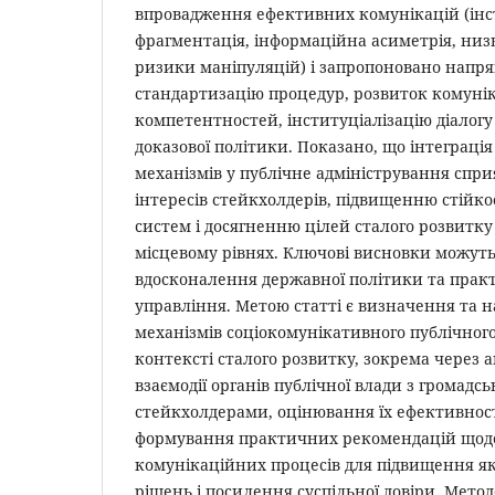
впровадження ефективних комунікацій (ін
фрагментація, інформаційна асиметрія, низ
ризики маніпуляцій) і запропоновано напря
стандартизацію процедур, розвиток комуні
компетентностей, інституціалізацію діалог
доказової політики. Показано, що інтеграці
механізмів у публічне адміністрування спр
інтересів стейкхолдерів, підвищенню стійко
систем і досягненню цілей сталого розвитк
місцевому рівнях. Ключові висновки можуть
вдосконалення державної політики та прак
управління. Метою статті є визначення та 
механізмів соціокомунікативного публічного
контексті сталого розвитку, зокрема через а
взаємодії органів публічної влади з громадсь
стейкхолдерами, оцінювання їх ефективності
формування практичних рекомендацій щод
комунікаційних процесів для підвищення як
рішень і посилення суспільної довіри. Мето