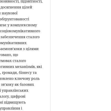
юзивності, підзвітності,
у досягнення цілей
 наукової
 обґрунтованості
ягає у комплексному
 соціокомунікативного
 забезпечення сталого
комунікативних
заємозв’язки з цілями
товано, що
умовах сталого
тивних механізмів, які
 громади, бізнесу та
ановлено ключову роль
о зв’язку як базових
і управлінських
алогу, цифрові
ані підвищують
управління і