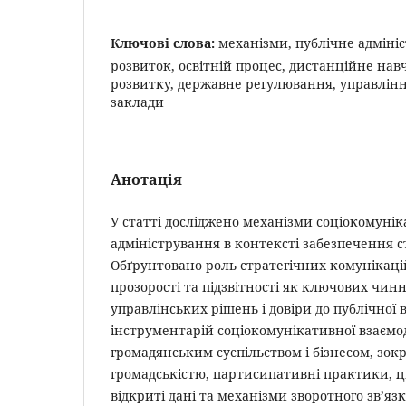
Ключові слова:
механізми, публічне адміні
розвиток, освітній процес, дистанційне на
розвитку, державне регулювання, управління
заклади
Анотація
У статті досліджено механізми соціокомунік
адміністрування в контексті забезпечення с
Обґрунтовано роль стратегічних комунікацій
прозорості та підзвітності як ключових чин
управлінських рішень і довіри до публічної 
інструментарій соціокомунікативної взаємод
громадянським суспільством і бізнесом, зокр
громадськістю, партисипативні практики, 
відкриті дані та механізми зворотного зв’яз