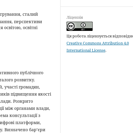
стрування, сталий
Ліцензія
вчання, перспективи
 освітою, освітні
Ця робота ліцензується відповідн
Creative Commons Attribution 4.0
International License
.
ативного публічного
талого розвитку.
, участі громадян,
ників підвищення якості
влади. Розкрито
ії між органами влади,
ема консультації з
цифрові платформи,
ку. Визначено бар’єри