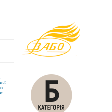
к
ної
не
я»