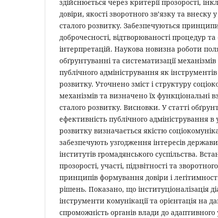
здійснюється через критерії прозорості, інкл
довіри, якості зворотного зв’язку та внеску 
сталого розвитку. Забезпечуються принципи
доброчесності, відтворюваності процедур та
інтерпретацій. Наукова новизна роботи пол
обґрунтуванні та систематизації механізмів
публічного адміністрування як інструментів
розвитку. Уточнено зміст і структуру соціо
механізмів та визначено їх функціональні в
сталого розвитку. Висновки. У статті обґрун
ефективність публічного адміністрування в 
розвитку визначається якістю соціокомуніка
забезпечують узгодження інтересів держави,
інститутів громадянського суспільства. Вст
прозорості, участі, підзвітності та зворотног
принципів формування довіри і легітимност
рішень. Показано, що інституціоналізація ді
інструменти комунікації та орієнтація на д
спроможність органів влади до адаптивного 