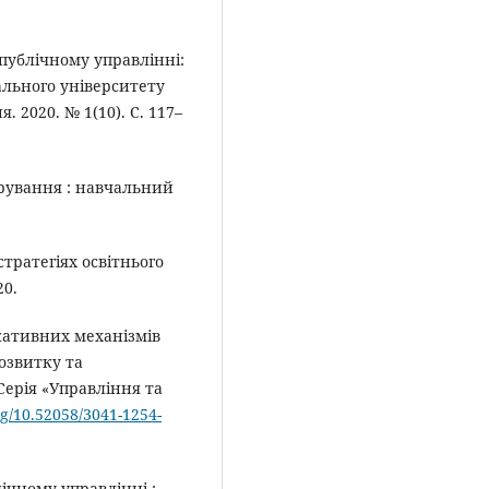
публічному управлінні:
ального університету
 2020. № 1(10). С. 117–
трування : навчальний
тратегіях освітнього
20.
кативних механізмів
розвитку та
 Серія «Управління та
org/10.52058/3041-1254-
лічному управлінні :