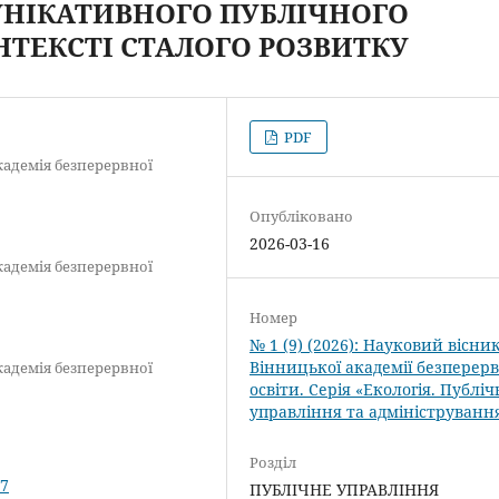
НІКАТИВНОГО ПУБЛІЧНОГО
НТЕКСТІ СТАЛОГО РОЗВИТКУ
PDF
адемія безперервної
Опубліковано
2026-03-16
адемія безперервної
Номер
№ 1 (9) (2026): Науковий вісни
Вінницької академії безперерв
адемія безперервної
освіти. Серія «Екологія. Публіч
управління та адмініструванн
Розділ
07
ПУБЛІЧНЕ УПРАВЛІННЯ