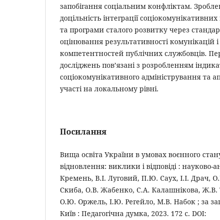
запобігання соціальним конфліктам. Зробле
доцільність інтеграції соціокомунікативних
та програми сталого розвитку через стандар
оцінювання результативності комунікацій і
компетентностей публічних службовців. П
досліджень пов’язані з розробленням індика
соціокомунікативного адміністрування та а
участі на локальному рівні.
Посилання
Вища освіта України в умовах воєнного стан
відновлення: виклики і відповіді : науково-ан
Кремень, В.І. Луговий, П.Ю. Саух, І.І. Драч, 
Скиба, О.В. Жабенко, С.А. Калашнікова, Ж.В.
О.Ю. Оржель, І.Ю. Регейло, М.В. Набок ; за заг
Київ : Педагогічна думка, 2023. 172 с. DOI: