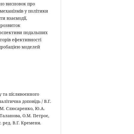
но висновок про
 механізмів у політики
ти взаємодії,
 розвиток
ерспективи подальших
торів ефективності
пробацією моделей
у та післявоєнного
алітична доповідь / В.Г.
О.М. Слюсаренко, Ю.А.
 Таланова, О.М. Петроє,
. ред. В.Г. Кременя.