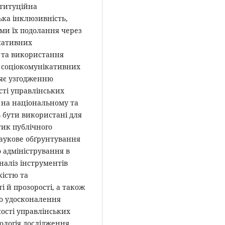
ституційна
ька інклюзивність,
ми їх подолання через
кативних
у та використання
я соціокомунікативних
ияє узгодженню
сті управлінських
у на національному та
 бути використані для
тик публічного
наукове обґрунтування
 адміністрування в
наліз інструментів
кістю та
 й прозорості, а також
о удосконалення
ості управлінських
дологія дослідження